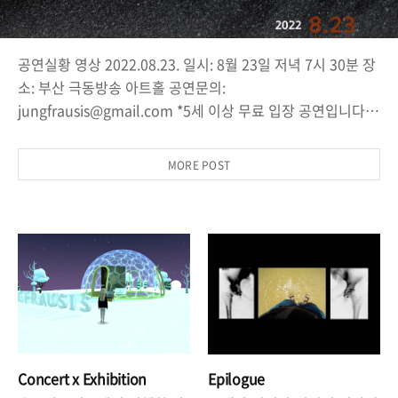
공연실황 영상 2022.08.23. 일시: 8월 23일 저녁 7시 30분 장
소: 부산 극동방송 아트홀 공연문의:
jungfrausis@gmail.com *5세 이상 무료 입장 공연입니다.
나는 힘센 천사 하나가 구름에 싸여 하늘에서 내려오는 것을
보았습니다. 그의 머리 위에는 무지개가 둘려 있고, 그 얼굴은
MORE POST
해와같고, 발은 불기둥과 같았습니다. 그 천사가 오른손을 하
늘로 쳐들고 이렇게 맹세하였습니다. “때가 얼마 남지 않았다”
의 악보 위에는 요한계시록 10장의 구절이 적혀있습니다. 제2
차세계대전 중 전쟁포로가 되어 수용소에 수감되어 있던 메시
앙은 요한계시록에 영감을 받아 시간 너머의 영원을 표현하는
음악을 작곡하였습니다. 수용소의 동료 중 악기를 다룰 줄 아
는 다른 세 명과 함께 연주하기 위해 피아노,..
Concert x Exhibition
Epilogue