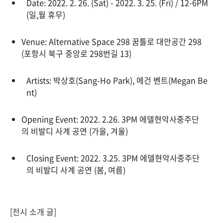
Date
: 2022. 2. 26. (Sat) - 2022. 3. 25. (Fri) / 12-6PM
(
일,월
휴무
)
Venue
:
Alternative Space 298
꿈틀로
대안공간
298
(
포항시
북구
중앙로
298
번길
13)
Artists
:
박상호
(Sang-Ho Park),
메건
벤트
(Megan Be
nt)
Opening Event: 2022. 2.26. 3PM
에델현악사중주단
의
비발디
사계
공연
(
가을
,
겨울
)
Closing Event: 2022. 3.25. 3PM
에델현악사중주단
의
비발디
사계
공연
(
봄
,
여름
)
[전시 소개 글]