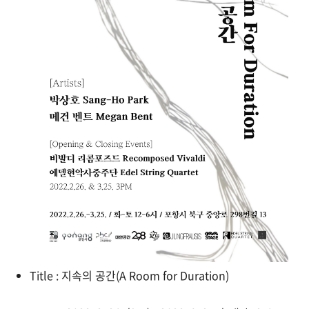
Title
:
지속의
공간
(A Room for Duration)